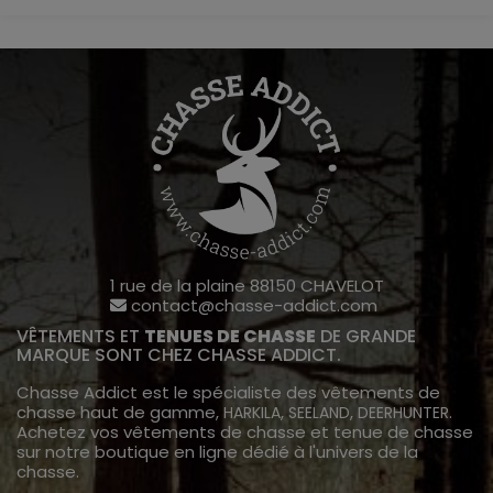
1 rue de la plaine 88150 CHAVELOT
contact@chasse-addict.com
VÊTEMENTS ET
TENUES DE CHASSE
DE GRANDE
MARQUE SONT CHEZ CHASSE ADDICT.
Chasse Addict est le spécialiste des vêtements de
chasse haut de gamme,
,
,
.
HARKILA
SEELAND
DEERHUNTER
Achetez vos vêtements de chasse et tenue de chasse
sur notre boutique en ligne dédié à l'univers de la
chasse.