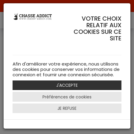
Livraison offerte à partir de 70 € de commande !
VOTRE CHOIX
RELATIF AUX
COOKIES SUR CE
SITE
Accessoires
DEERHUNTER
Afin d'améliorer votre expérience, nous utilisons
( 0 articles )
des cookies pour conserver vos informations de
connexion et fournir une connexion sécurisée.
NEW
J'ACCEPTE
Préférences de cookies
Filtrer
JE REFUSE
Appel du cache en 0 secondes le 09-08-2026
Votre selection ne comporte aucun produit !