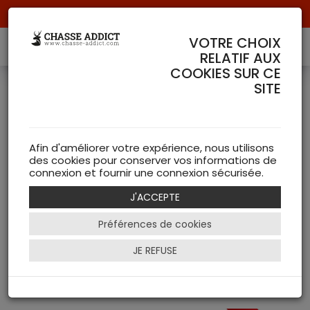
Livraison offerte à partir de 70 € de commande !
VOTRE CHOIX
RELATIF AUX
COOKIES SUR CE
PRODUIT DE LA MARQUE
SITE
35 Article(s)
ZEISS
Accessoires ZEISS
Afin d'améliorer votre expérience, nous utilisons
Accessoires (2)
des cookies pour conserver vos informations de
connexion et fournir une connexion sécurisée.
Optiques (13)
Armurerie ZEISS
J'ACCEPTE
Thermiques (2)
Préférences de cookies
Lunettes & Points rouges (10)
Equipements de Chasse ZEISS
JE REFUSE
Amenagement du territoire (1)
Caméra de chasse (7)