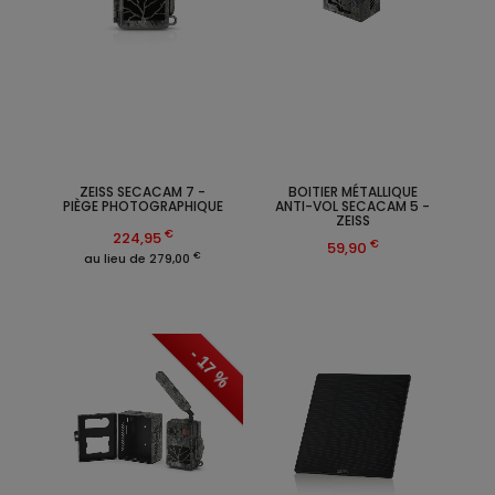
ZEISS SECACAM 7 -
BOITIER MÉTALLIQUE
PIÈGE PHOTOGRAPHIQUE
ANTI-VOL SECACAM 5 -
ZEISS
€
224,95
€
59,90
€
au lieu de 279,00
- 17 %