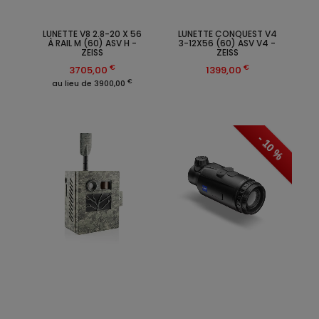
LUNETTE V8 2.8-20 X 56
LUNETTE CONQUEST V4
À RAIL M (60) ASV H -
3-12X56 (60) ASV V4 -
ZEISS
ZEISS
€
€
3705,00
1399,00
€
au lieu de 3900,00
- 10 %