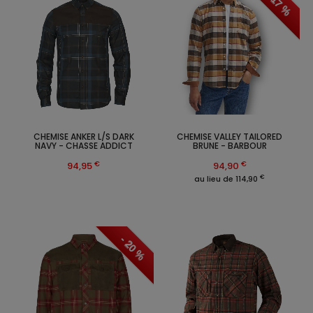
- 17 %
CHEMISE ANKER L/S DARK
CHEMISE VALLEY TAILORED
NAVY - CHASSE ADDICT
BRUNE - BARBOUR
€
€
94,95
94,90
€
au lieu de 114,90
- 20 %