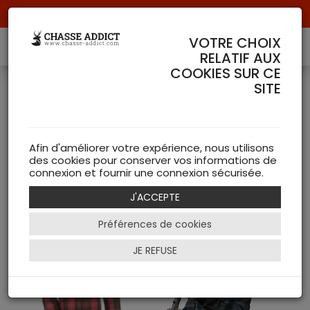
Livraison offerte à partir de 70 € de commande !
VOTRE CHOIX
RELATIF AUX
COOKIES SUR CE
SITE
Chemises
( 129 articles )
Afin d'améliorer votre expérience, nous utilisons
des cookies pour conserver vos informations de
NEW
connexion et fournir une connexion sécurisée.
J'ACCEPTE
Filtrer
Préférences de cookies
JE REFUSE