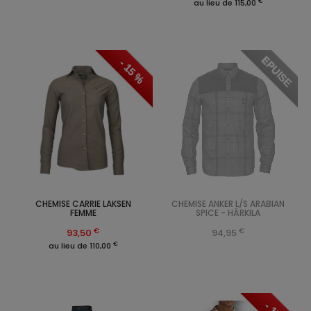
€
au lieu de 115,00
EPUISE
- 15 %
CHEMISE CARRIE LAKSEN
CHEMISE ANKER L/S ARABIAN
FEMME
SPICE - HÄRKILA
€
€
93,50
94,95
€
au lieu de 110,00