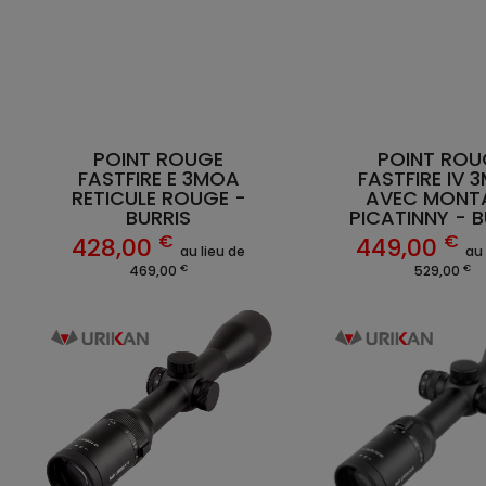
POINT ROUGE
POINT ROU
FASTFIRE E 3MOA
FASTFIRE IV 
RETICULE ROUGE -
AVEC MONT
BURRIS
PICATINNY - B
€
€
428,00
449,00
au lieu de
au 
€
€
469,00
529,00