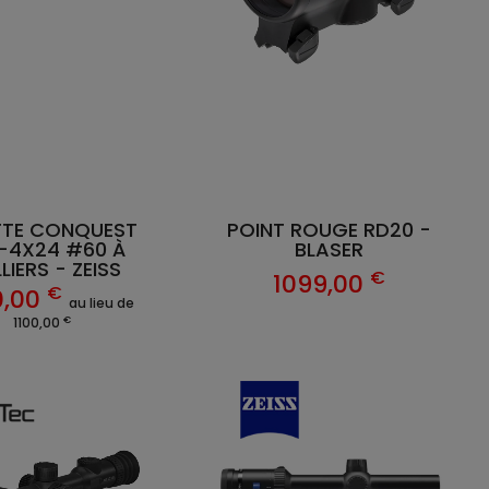
TTE CONQUEST
POINT ROUGE RD20 -
1-4X24 #60 À
BLASER
LIERS - ZEISS
€
1099,00
€
0,00
au lieu de
€
1100,00