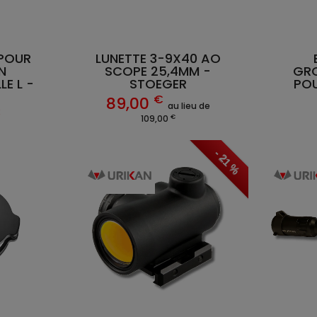
POUR
LUNETTE 3-9X40 AO
N
SCOPE 25,4MM -
GRO
LE L -
STOEGER
POU
€
89,00
au lieu de
€
€
109,00
- 21 %