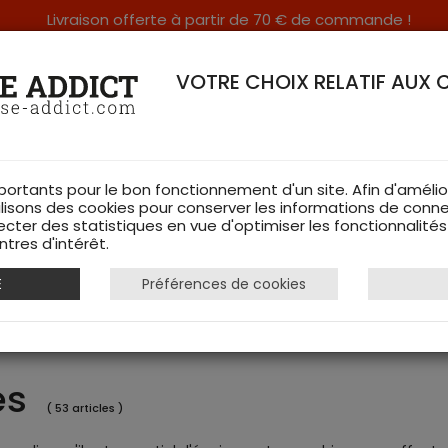
Livraison offerte à partir de 70 € de commande !
RERIE DANS LES VOSGES & SUR INTERNET
VOTRE CHOIX RELATIF AUX 
portants pour le bon fonctionnement d'un site. Afin d'amélio
ilisons des cookies pour conserver les informations de conne
ecter des statistiques en vue d'optimiser les fonctionnalité
TS DE CHASSE
RAYON FEMME
CHAUSSURES
ACCESSOIRES
tres d'intérêt.
E
Préférences de cookies
es
( 53 articles )