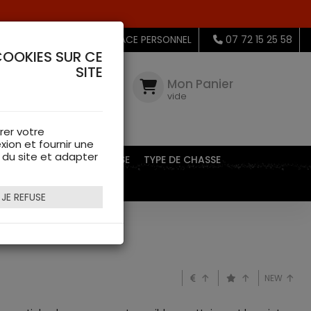
MON ESPACE PERSONNEL
07 72 15 25 58
COOKIES SUR CE
SITE
Mon
Compte
Mon Panier
connectez-
vide
vous
rer votre
xion et fournir une
s du site et adapter
EQUIPEMENTS DE CHASSE
TYPE DE CHASSE
JE REFUSE
NEW