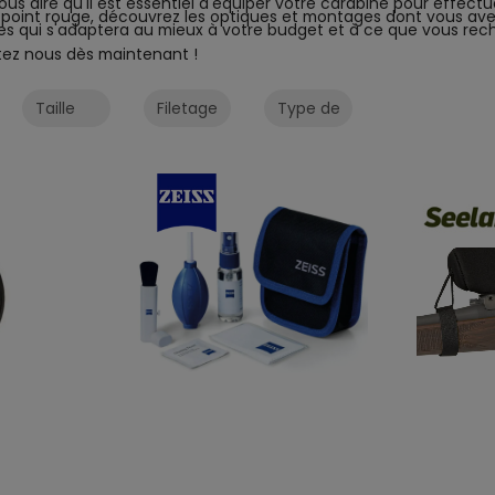
 dire qu'il est essentiel d'équiper votre carabine pour effectue
 point rouge, découvrez les optiques et montages dont vous ave
tes qui s'adaptera au mieux à votre budget et à ce que vous re
tez nous dès maintenant !