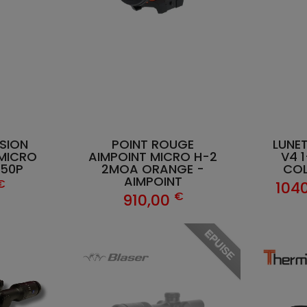
ISION
POINT ROUGE
LUNE
MICRO
AIMPOINT MICRO H-2
V4 
A50P
2MOA ORANGE -
COL
AIMPOINT
€
104
€
910,00
EPUISE