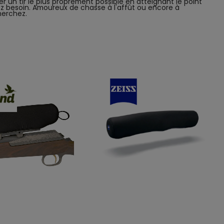
r un tir le plus proprement possible en atteignant le point
z besoin. Amoureux de chasse à l'affût ou encore à
cherchez.