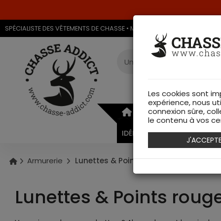
SPÉCIALISTE DES VÊTEMENTS DE CHASSE • MAGASIN DE CHASSE & ARMU
Les cookies sont im
expérience, nous ut
connexion sûre, coll
ARMURERIE
VÊTEMEN
le contenu à vos cen
IDÉES CADEAUX
J'ACCEPT
Armurerie
Lunettes & Points rouges
Lunettes & Points roug