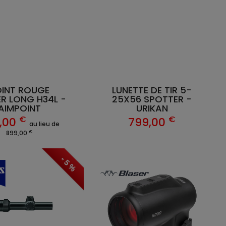
OINT ROUGE
LUNETTE DE TIR 5-
R LONG H34L -
25X56 SPOTTER -
AIMPOINT
URIKAN
€
€
,00
799,00
au lieu de
€
899,00
- 5 %