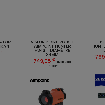
DATOR
VISEUR POINT ROUGE
P
IKAN
AIMPOINT HUNTER
HUNTE
H34S - DIAMÈTRE
€
34MM
799
€
749,95
au lieu de
€
919,00