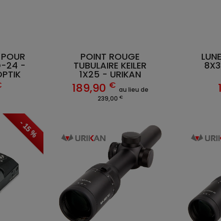
 POUR
POINT ROUGE
LUNE
O-24 -
TUBULAIRE KEILER
8X3
PTIK
1X25 - URIKAN
€
€
189,90
au lieu de
€
239,00
- 15 %