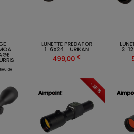
GE
LUNETTE PREDATOR
LUNE
3MOA
1-6X24 - URIKAN
2-12
AGE
€
499,00
URRIS
lieu de
- 18 %