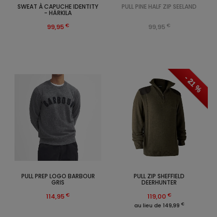
SWEAT À CAPUCHE IDENTITY
PULL PINE HALF ZIP SEELAND
- HÄRKILA
€
€
99,95
99,95
- 21 %
PULL PREP LOGO BARBOUR
PULL ZIP SHEFFIELD
GRIS
DEERHUNTER
€
€
114,95
119,00
€
au lieu de 149,99