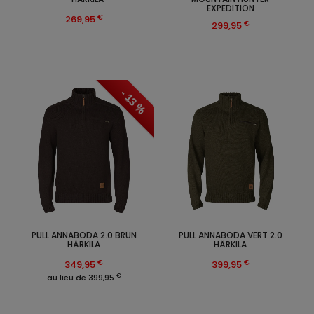
EXPEDITION
€
269,95
€
299,95
- 13 %
PULL ANNABODA 2.0 BRUN
PULL ANNABODA VERT 2.0
HÄRKILA
HÄRKILA
€
€
349,95
399,95
€
au lieu de 399,95