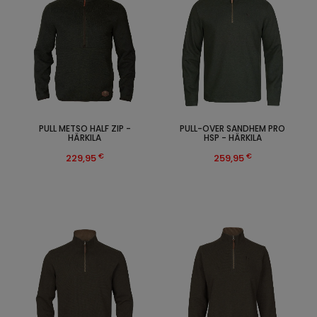
PULL METSO HALF ZIP -
PULL-OVER SANDHEM PRO
HÄRKILA
HSP - HÄRKILA
€
€
229,95
259,95