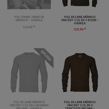
PULL FEMME VINNIE EN
PULL EN LAINE MÉRINOS
MÉRINOS - HÄRKILA
VINCENT COL EN V ROSIN -
HÄRKILA
€
129,95
€
129,95
EPUISE
PULL EN LAINE MÉRINOS
PULL EN LAINE MÉRINOS
VINCENT COL EN V BOMBAY
VINCENT COL EN V
BROWN - HÄRKILA
DEMITASSE BROWN -