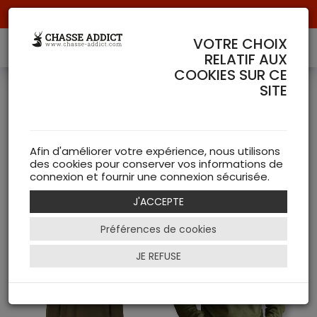
Livraison offerte à partir de 70 € de commande !
VOTRE CHOIX
RELATIF AUX
COOKIES SUR CE
SITE
Pulls
( 52 articles )
Afin d'améliorer votre expérience, nous utilisons
des cookies pour conserver vos informations de
NEW
connexion et fournir une connexion sécurisée.
J'ACCEPTE
Filtrer
Préférences de cookies
JE REFUSE