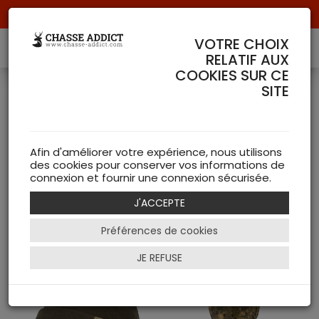
Livraison offerte à partir de 70 € de commande !
VOTRE CHOIX
RELATIF AUX
COOKIES SUR CE
SITE
Bonnets et Cagoules
HäRKILA
Afin d'améliorer votre expérience, nous utilisons
( 9 articles )
des cookies pour conserver vos informations de
connexion et fournir une connexion sécurisée.
NEW
J'ACCEPTE
Préférences de cookies
Filtrer
JE REFUSE