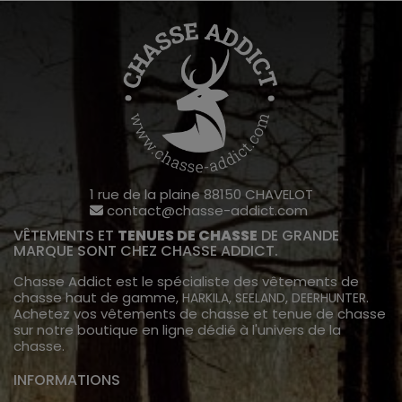
1 rue de la plaine 88150 CHAVELOT
contact@chasse-addict.com
VÊTEMENTS ET
TENUES DE CHASSE
DE GRANDE
MARQUE SONT CHEZ CHASSE ADDICT.
Chasse Addict est le spécialiste des vêtements de
chasse haut de gamme,
,
,
.
HARKILA
SEELAND
DEERHUNTER
Achetez vos vêtements de chasse et tenue de chasse
sur notre boutique en ligne dédié à l'univers de la
chasse.
INFORMATIONS