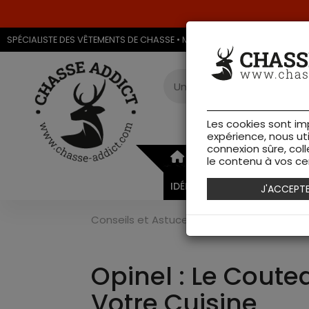
SPÉCIALISTE DES VÊTEMENTS DE CHASSE • MAGASIN DE CHASSE & ARMU
Les cookies sont im
expérience, nous ut
connexion sûre, coll
ARMURERIE
VÊTEMEN
le contenu à vos cen
IDÉES CADEAUX
J'ACCEPT
Conseils et Astuces
>
Conseils de Chasse
Opinel : Le Coute
Votre Cuisine