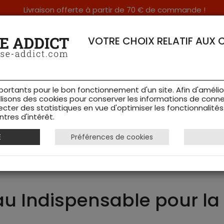
Livraison offerte à partir de 70 € de commande !
RERIE DANS LES VOSGES & SUR INTERNET
VOTRE CHOIX RELATIF AUX 
portants pour le bon fonctionnement d'un site. Afin d'amélio
ilisons des cookies pour conserver les informations de conne
ecter des statistiques en vue d'optimiser les fonctionnalité
TS DE CHASSE
RAYON FEMME
CHAUSSURES
ACCESSOIRES
tres d'intérêt.
E
Préférences de cookies
 Addict
au Indispensable pour la