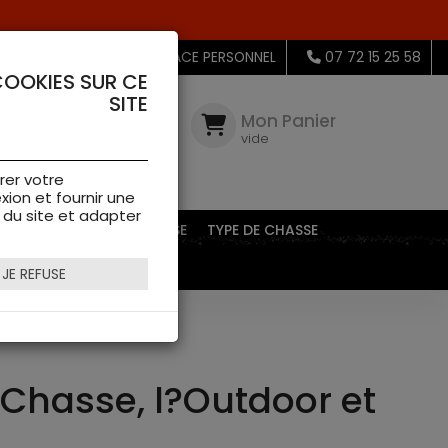
MON ESPACE PERSONNEL
07 72 15 25 58
COOKIES SUR CE
SITE
Mon
Compte
Mon Panier
connectez-
vide
vous
rer votre
xion et fournir une
s du site et adapter
EQUIPEMENTS DE CHASSE
TYPE DE CHASSE
JE REFUSE
 Chasse, l?Outdoor et