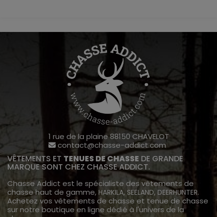
1 rue de la plaine 88150 CHAVELOT
contact@chasse-addict.com
VÊTEMENTS ET
TENUES DE CHASSE
DE GRANDE
MARQUE SONT CHEZ CHASSE ADDICT.
Chasse Addict est le spécialiste des vêtements de
chasse haut de gamme,
,
,
.
HARKILA
SEELAND
DEERHUNTER
Achetez vos vêtements de chasse et tenue de chasse
sur notre boutique en ligne dédié à l'univers de la