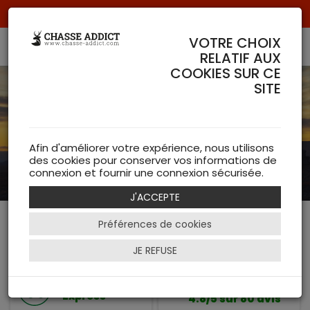
Livraison offerte à partir de 70 € de commande !
VOTRE CHOIX
RELATIF AUX
COOKIES SUR CE
SITE
Afin d'améliorer votre expérience, nous utilisons
des cookies pour conserver vos informations de
connexion et fournir une connexion sécurisée.
J'ACCEPTE
Préférences de cookies
Retour ou
Paiement en ligne
échange
Sécurisé
JE REFUSE
Gratuit
Expédition
Express
4.8/5 sur 80 avis