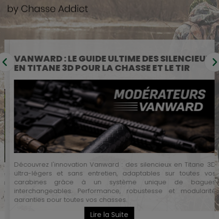
VANWARD : LE GUIDE ULTIME DES SILENCIEUX
EN TITANE 3D POUR LA CHASSE ET LE TIR
Découvrez l'innovation Vanward : des silencieux en Titane 3D
ultra-légers et sans entretien, adaptables sur toutes vos
é
carabines grâce à un système unique de bagues
u
interchangeables. Performance, robustesse et modularité
e
garanties pour toutes vos chasses.
é
Lire la Suite