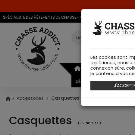
SPÉCIALISTE DES VÊTEMENTS DE CHASSE • MAGASIN DE CHASSE & ARMU
Les cookies sont im
expérience, nous ut
connexion sûre, coll
ARMURERIE
VÊTEMEN
le contenu à vos cen
IDÉES CADEAUX
J'ACCEPT
Accessoires
Casquettes
Casquettes
( 87 articles )