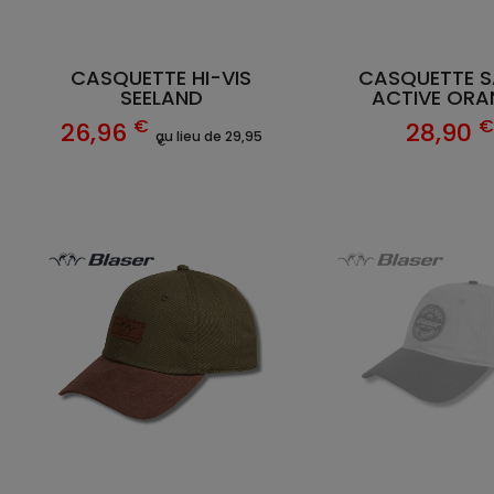
CASQUETTE HI-VIS
CASQUETTE S
SEELAND
ACTIVE ORA
€
26,96
28,90
au lieu de 29,95
€