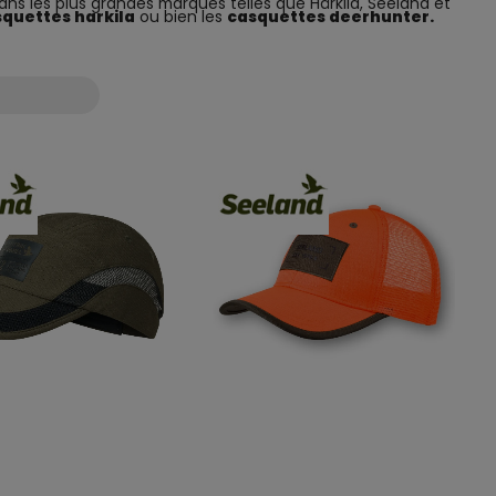
ans les plus grandes marques telles que Härkila, Seeland et
quettes harkila
ou bien les
casquettes deerhunter.