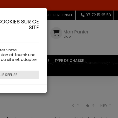
MON ESPACE PERSONNEL
07 72 15 25 58
COOKIES SUR CE
SITE
Mon
Compte
Mon Panier
connectez-
vide
vous
rer votre
xion et fournir une
s du site et adapter
EQUIPEMENTS DE CHASSE
TYPE DE CHASSE
JE REFUSE
NEW