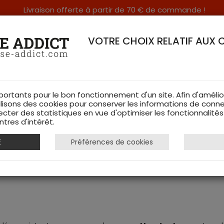
Livraison offerte à partir de 70 € de commande !
RERIE DANS LES VOSGES & SUR INTERNET
VOTRE CHOIX RELATIF AUX 
portants pour le bon fonctionnement d'un site. Afin d'amélio
ilisons des cookies pour conserver les informations de conne
ecter des statistiques en vue d'optimiser les fonctionnalité
TS DE CHASSE
RAYON FEMME
CHAUSSURES
ACCESSOIRES
tres d'intérêt.
E
Préférences de cookies