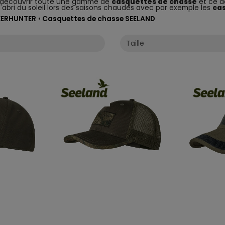
e découvrir toute une gamme de
casquettes de chasse
et ce d
'abri du soleil lors des saisons chaudes avec par exemple les
cas
EERHUNTER
•
Casquettes de chasse SEELAND