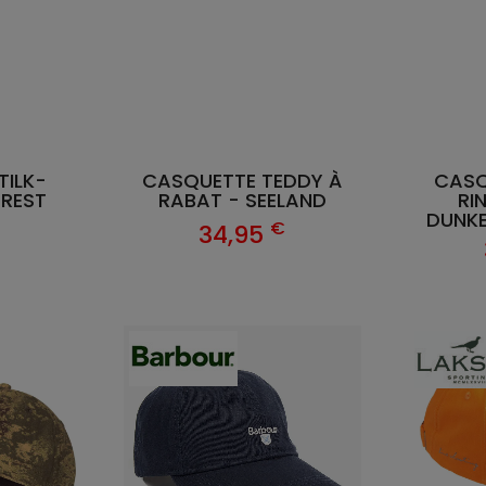
TILK-
CASQUETTE TEDDY À
CASQ
OREST
RABAT - SEELAND
RI
DUNKE
€
€
34,95