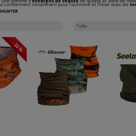
te une gamme d'
écharpes de chasse
de qualité et dans les me
i conviennent notamment pour l'automne et l'hiver avec les
to
ERHUNTER
- 10 %