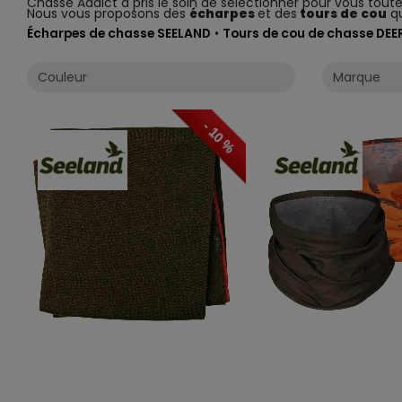
Chasse Addict a pris le soin de sélectionner pour vous tou
Nous vous proposons des
écharpes
et des
tours de cou
qu
Écharpes de chasse SEELAND
•
Tours de cou de chasse DE
- 10 %