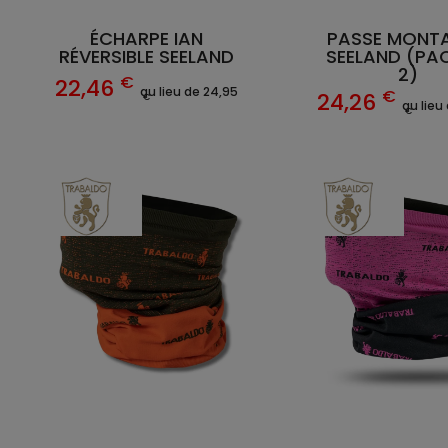
ÉCHARPE IAN
PASSE MONT
RÉVERSIBLE SEELAND
SEELAND (PA
2)
€
22,46
au lieu de 24,95
€
24,26
€
au lieu
€