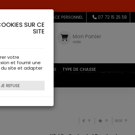
MON ESPACE PERSONNEL
07 72 15 25 58
COOKIES SUR CE
SITE
Mon
Compte
Mon Panier
connectez-
vide
vous
rer votre
xion et fournir une
s du site et adapter
EQUIPEMENTS DE CHASSE
TYPE DE CHASSE
JE REFUSE
NEW