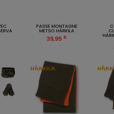
VEC
PASSE MONTAGNE
C
SERVA
METSO HÄRKILA
C
HÄRK
€
€
39,95