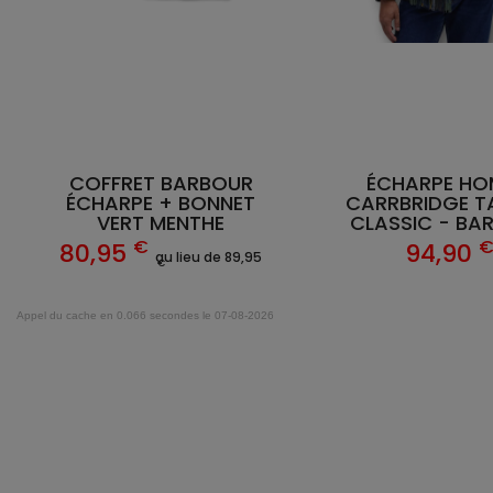
COFFRET BARBOUR
ÉCHARPE H
ÉCHARPE + BONNET
CARRBRIDGE T
VERT MENTHE
CLASSIC - BA
€
80,95
94,90
au lieu de 89,95
€
Appel du cache en 0.066 secondes le 07-08-2026