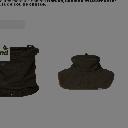
illeures marques comme
Härkila, Seeland et Deerhunter
.
urs de cou de chasse.