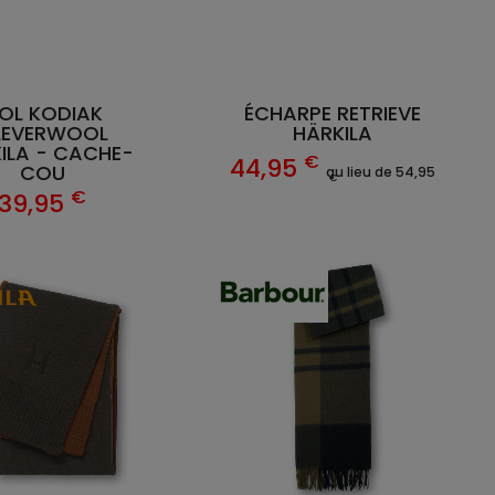
OL KODIAK
ÉCHARPE RETRIEVE
LEVERWOOL
HÄRKILA
ILA - CACHE-
€
44,95
COU
au lieu de 54,95
€
€
39,95