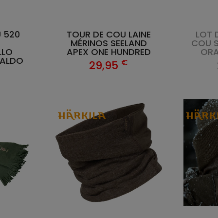
 520
TOUR DE COU LAINE
LOT 
MÉRINOS SEELAND
COU S
LLO
APEX ONE HUNDRED
ORA
BALDO
€
29,95
€