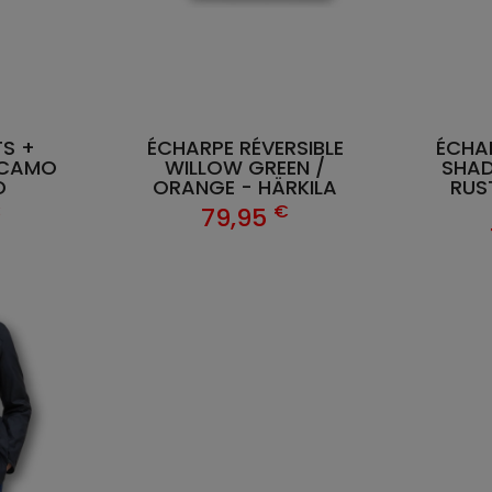
TS +
ÉCHARPE RÉVERSIBLE
ÉCHAR
 CAMO
WILLOW GREEN /
SHA
D
ORANGE - HÄRKILA
RUS
€
€
79,95