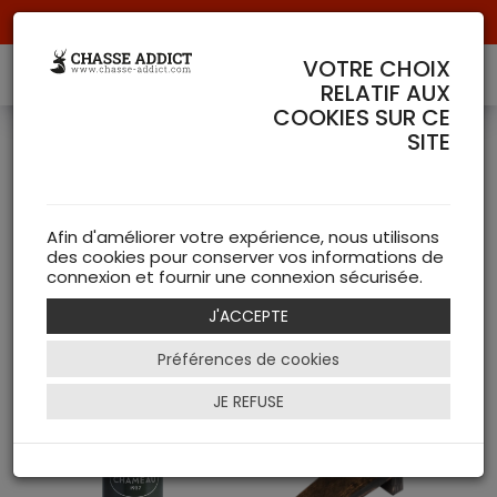
Livraison offerte à partir de 70 € de commande !
VOTRE CHOIX
RELATIF AUX
COOKIES SUR CE
SITE
Bottes
( 24 articles )
Afin d'améliorer votre expérience, nous utilisons
des cookies pour conserver vos informations de
NEW
connexion et fournir une connexion sécurisée.
J'ACCEPTE
Filtrer
Préférences de cookies
JE REFUSE