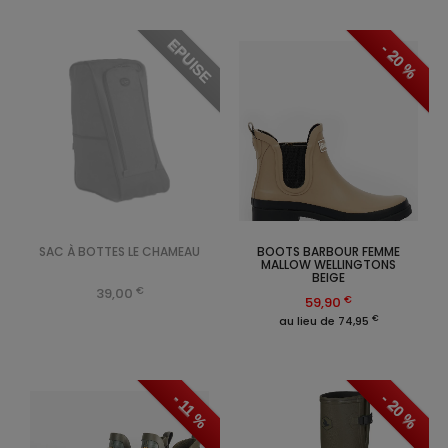
EPUISE
- 20 %
SAC À BOTTES LE CHAMEAU
BOOTS BARBOUR FEMME
MALLOW WELLINGTONS
BEIGE
€
39,00
€
59,90
€
au lieu de 74,95
- 20 %
- 11 %