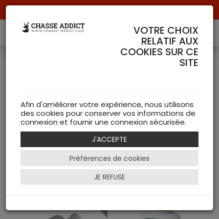
Livraison offerte à partir de 70 € de commande !
VOTRE CHOIX
RELATIF AUX
COOKIES SUR CE
SITE
Chasse à l'approche
et à l'affût
Afin d'améliorer votre expérience, nous utilisons
( 206 articles )
des cookies pour conserver vos informations de
connexion et fournir une connexion sécurisée.
NEW
J'ACCEPTE
Préférences de cookies
Filtrer
JE REFUSE
EPUISE