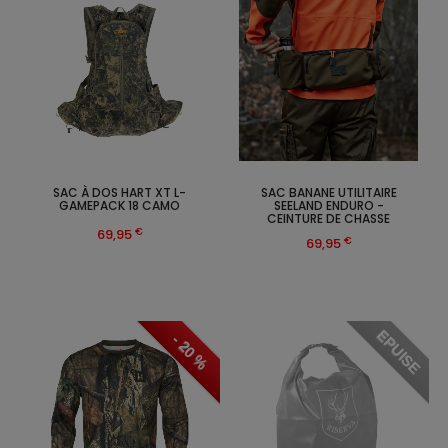
SAC À DOS HART XT L-
SAC BANANE UTILITAIRE
GAMEPACK 18 CAMO
SEELAND ENDURO -
CEINTURE DE CHASSE
€
69,95
€
69,95
EPUISE
- 20 %