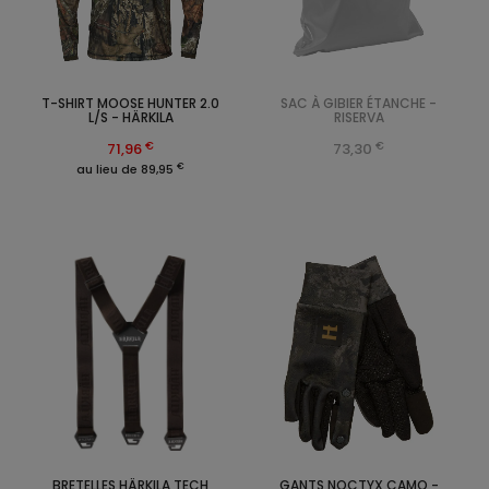
T-SHIRT MOOSE HUNTER 2.0
SAC À GIBIER ÉTANCHE -
L/S - HÄRKILA
RISERVA
€
€
71,96
73,30
€
au lieu de 89,95
BRETELLES HÄRKILA TECH
GANTS NOCTYX CAMO -