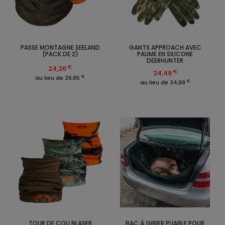
PASSE MONTAGNE SEELAND
GANTS APPROACH AVEC
(PACK DE 2)
PAUME EN SILICONE
DEERHUNTER
€
24,26
€
24,49
€
au lieu de 26,95
€
au lieu de 34,99
TOUR DE COU BLASER
BAC À GIBIER PLIABLE POUR