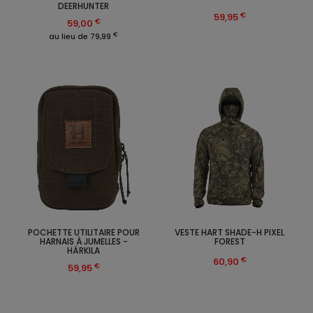
DEERHUNTER
€
59,95
€
59,00
€
au lieu de 79,99
POCHETTE UTILITAIRE POUR
VESTE HART SHADE-H PIXEL
HARNAIS À JUMELLES -
FOREST
HÄRKILA
€
60,90
€
59,95