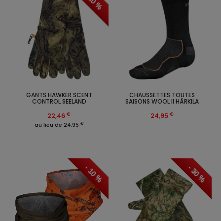
- 10 %
GANTS HAWKER SCENT
CHAUSSETTES TOUTES
CONTROL SEELAND
SAISONS WOOL II HÄRKILA
€
€
22,46
24,95
€
au lieu de 24,95
- 10 %
- 30 %