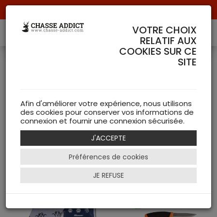
Livraison offerte à partir de 70 € de commande !
VOTRE CHOIX
RELATIF AUX
COOKIES SUR CE
SITE
Chassez au chaud
( 145
articles )
Afin d'améliorer votre expérience, nous utilisons
des cookies pour conserver vos informations de
connexion et fournir une connexion sécurisée.
NEW
J'ACCEPTE
Filtrer
Préférences de cookies
JE REFUSE