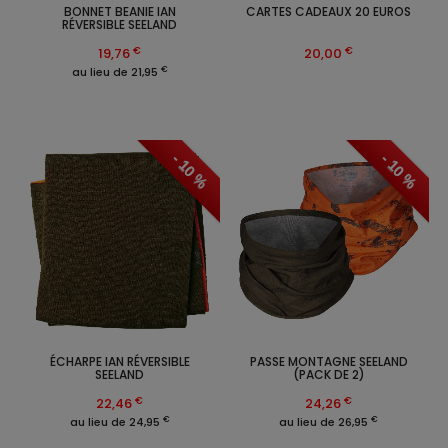
BONNET BEANIE IAN
CARTES CADEAUX 20 EUROS
RÉVERSIBLE SEELAND
€
€
19,76
20,00
€
au lieu de 21,95
- 10 %
- 10 %
ÉCHARPE IAN RÉVERSIBLE
PASSE MONTAGNE SEELAND
SEELAND
(PACK DE 2)
€
€
22,46
24,26
€
€
au lieu de 24,95
au lieu de 26,95