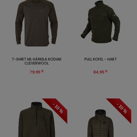
T-SHIRT ML HÄRKILA KODIAK
PULL KOFEL - HART
CLEVERWOOL
€
€
79,95
84,95
- 10 %
- 10 %