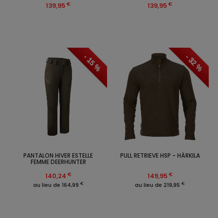
€
€
139,95
139,95
- 15 %
- 32 %
PANTALON HIVER ESTELLE
PULL RETRIEVE HSP - HÄRKILA
FEMME DEERHUNTER
€
€
140,24
149,95
€
€
au lieu de 164,99
au lieu de 219,95