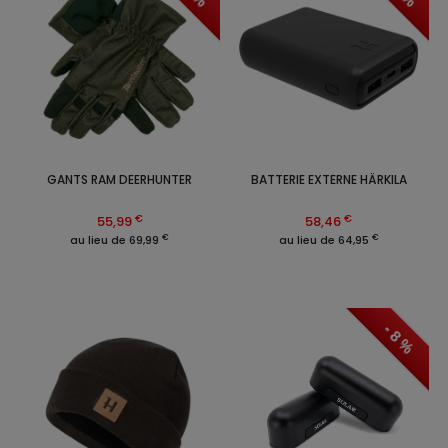
GANTS RAM DEERHUNTER
BATTERIE EXTERNE HÄRKILA
€
€
55,99
58,46
€
€
au lieu de 69,99
au lieu de 64,95
- 8 %