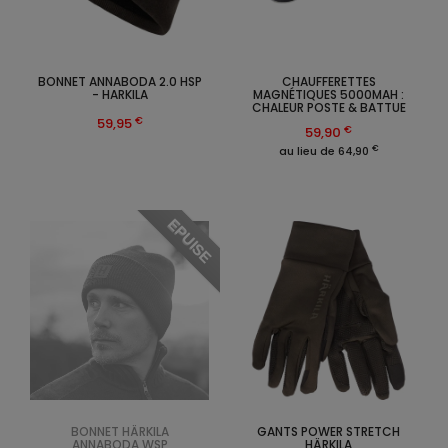
BONNET ANNABODA 2.0 HSP
CHAUFFERETTES
- HARKILA
MAGNÉTIQUES 5000MAH :
CHALEUR POSTE & BATTUE
€
59,95
€
59,90
€
au lieu de 64,90
EPUISE
BONNET HÄRKILA
GANTS POWER STRETCH
ANNABODA WSP
HÄRKILA