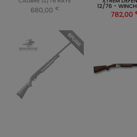
CALIBRE 12/76 RAYE
XTREM DEFE
12/76 - WINC
€
680,00
782,00
EPUISE