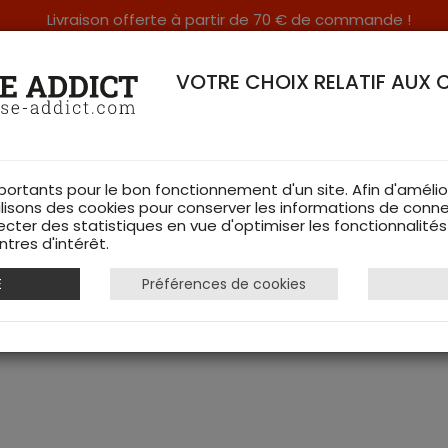
Livraison offerte à partir de 70 € de commande !
RERIE DANS LES VOSGES & SUR INTERNET
VOTRE CHOIX RELATIF AUX 
portants pour le bon fonctionnement d'un site. Afin d'amélio
ilisons des cookies pour conserver les informations de conne
ecter des statistiques en vue d'optimiser les fonctionnalité
TS DE CHASSE
RAYON FEMME
CHAUSSURES
ACCESSOIRES
tres d'intérêt.
E
Préférences de cookies