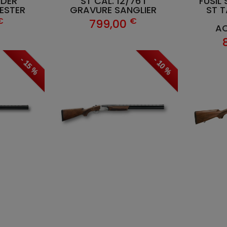
NDER
ST CAL. 12/76 I
FUSIL
HESTER
GRAVURE SANGLIER
ST T
€
€
799,00
AC
- 15 %
- 10 %