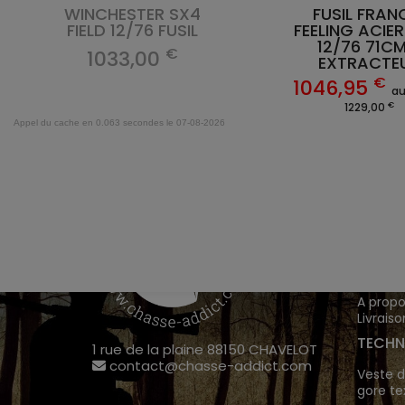
WINCHESTER SX4
FUSIL FRAN
FIELD 12/76 FUSIL
FEELING ACIER
12/76 71CM
€
1033,00
EXTRACTE
€
1046,95
au
€
1229,00
Appel du cache en 0.063 secondes le 07-08-2026
VÊTEM
Chasse
Achete
INFOR
A propo
Livraiso
TECHN
1 rue de la plaine 88150 CHAVELOT
contact@chasse-addict.com
Veste d
gore te