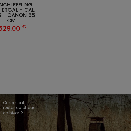
NCHI FEELING
 ERGAL - CAL.
6 - CANON 55
CM
€
529,00
EZ CHASSE ADDICT.
 de gamme,
,
,
.
HARKILA
SEELAND
DEERHUNTER
ique en ligne dédié à l'univers de la chasse.
CONSEILS DE
CHASSE
Comment
rester au chaud
en hiver ?