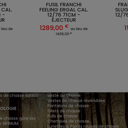
CHI
FUSIL FRANCHI
FRA
 CAL.
FEELING ERGAL CAL.
SLUG
 -
12/76 71CM -
12/7
UR
ÉJECTEUR
€
1289,00
1
 lieu de
au lieu de
€
1439,00
ENTS ET
TENUES DE CHASSE
DE GRANDE MARQUE SONT CH
 Addict est le spécialiste des vêtements de chasse haut
z vos vêtements de chasse et tenue de chasse sur notre bout
MATIONS
ARTICLES DE CHASSE
s de chasse addict
Veste de chasse
n
Vestes de chasse reversibles
Pantalons de chasse
OLOGIE
Gilets de chasse
Pulls de chasse
e chasse gore tex
Chemises de chasse
x INFINIUM
Lunettes & Points rouges de chasse