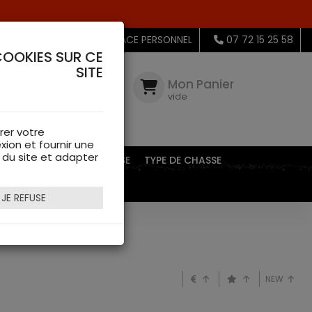
MON ESPACE PERSONNEL
07 72 15 25 58
COOKIES SUR CE
SITE
Mon
Compte
Mon Panier
connectez-
vide
vous
rer votre
xion et fournir une
s du site et adapter
EQUIPEMENTS DE CHASSE
TYPE DE CHASSE
JE REFUSE
NEW