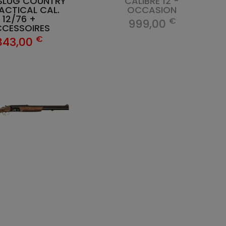
 SLUG COUNTRY
CALIBRE 12 -
ACTICAL CAL.
OCCASION
12/76 +
€
999,00
CESSOIRES
€
843,00