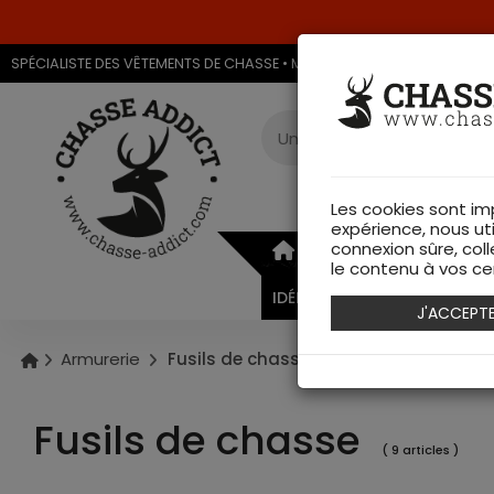
SPÉCIALISTE DES VÊTEMENTS DE CHASSE • MAGASIN DE CHASSE & ARMU
Les cookies sont im
expérience, nous ut
connexion sûre, coll
ARMURERIE
VÊTEMEN
le contenu à vos cen
IDÉES CADEAUX
J'ACCEPT
Armurerie
Fusils de chasse
Fusils de chasse
( 9 articles )