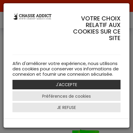
Livraison offerte à partir de 70 € de commande !
VOTRE CHOIX
RELATIF AUX
COOKIES SUR CE
PRODUIT DE LA MARQUE
SITE
14 Article(s)
CHASSE ADDICT
Armurerie CHASSE ADDICT
Afin d'améliorer votre expérience, nous utilisons
Accessoires (1)
des cookies pour conserver vos informations de
connexion et fournir une connexion sécurisée.
Equipements de Chasse CHASSE ADDICT
Coutellerie (6)
J'ACCEPTE
Vêtements de Chasse CHASSE ADDICT
Préférences de cookies
Pulls (7)
JE REFUSE