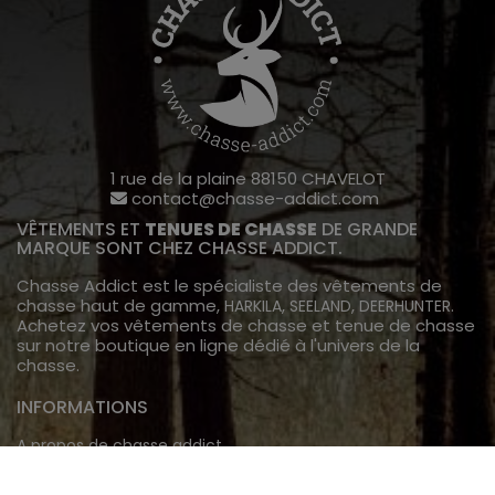
1 rue de la plaine 88150 CHAVELOT
contact@chasse-addict.com
VÊTEMENTS ET
TENUES DE CHASSE
DE GRANDE
MARQUE SONT CHEZ CHASSE ADDICT.
Chasse Addict est le spécialiste des vêtements de
chasse haut de gamme,
,
,
.
HARKILA
SEELAND
DEERHUNTER
Achetez vos vêtements de chasse et tenue de chasse
sur notre boutique en ligne dédié à l'univers de la
chasse.
INFORMATIONS
A propos de chasse addict
Livraison