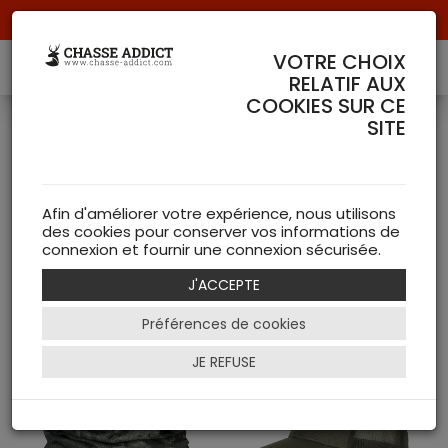
Livraison offerte à partir de 70 € de commande !
VOTRE CHOIX
RELATIF AUX
COOKIES SUR CE
SITE
Nouveautés Härkila
(
32 articles )
Afin d'améliorer votre expérience, nous utilisons
des cookies pour conserver vos informations de
connexion et fournir une connexion sécurisée.
NEW
J'ACCEPTE
Filtrer
Préférences de cookies
JE REFUSE