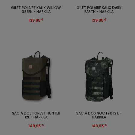
GILET POLAIRE KALIX WILLOW
GILET POLAIRE KALIX DARK
GREEN - HÄRKILA
EARTH - HÄRKILA
€
€
139,95
139,95
SAC À DOS FOREST HUNTER
SAC À DOS NOCTYX 12 L -
12L - HÄRKILA
HÄRKILA
€
€
149,95
149,95